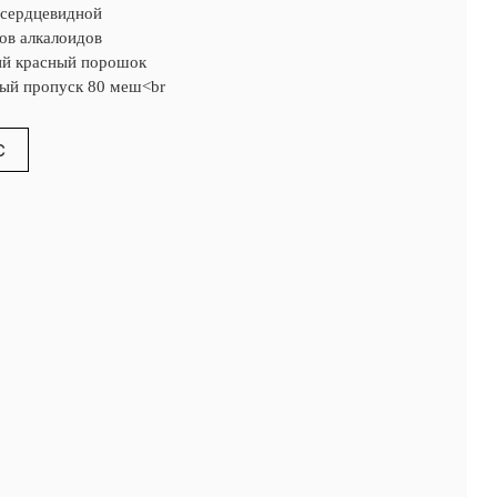
 сердцевидной
ов алкалоидов
ий красный порошок
ный пропуск 80 меш<br
С