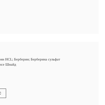
рин HCL; Берберин; Берберина сульфат
енсе Шнайд
С