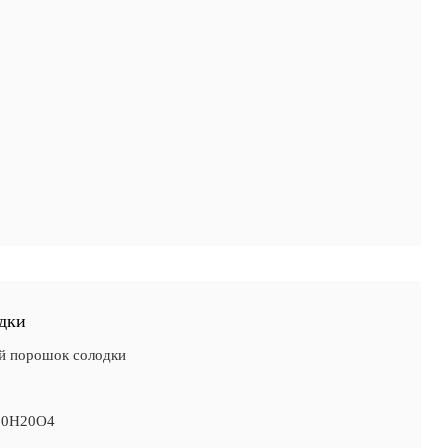
дки
й порошок солодки
C20H20O4