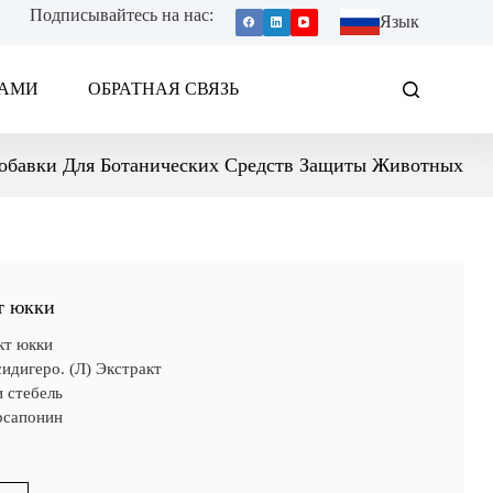
Подписывайтесь на нас:
Язык
НАМИ
ОБРАТНАЯ СВЯЗЬ
обавки Для Ботанических Средств Защиты Животных
т юкки
кт юкки
идигеро. (Л) Экстракт
и стебель
рсапонин