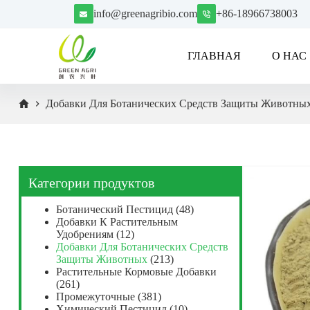
П
info@greenagribio.com
+86-18966738003
е
р
е
ГЛАВНАЯ
О НАС
й
т
и
к
Добавки Для Ботанических Средств Защиты Животны
с
у
т
и
Категории продуктов
Ботанический Пестицид
(48)
Добавки К Растительным
Удобрениям
(12)
Добавки Для Ботанических Средств
Защиты Животных
(213)
Растительные Кормовые Добавки
(261)
Промежуточные
(381)
Химический Пестицид
(10)