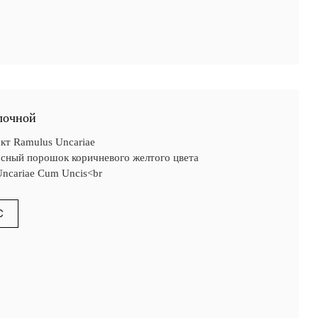
лочной
кт Ramulus Uncariae
сный порошок коричневого желтого цвета
Uncariae Cum Uncis<br
С