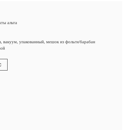
кты альта
н, вакуум, упакованный, мешок из фольги/барабан
вой
С