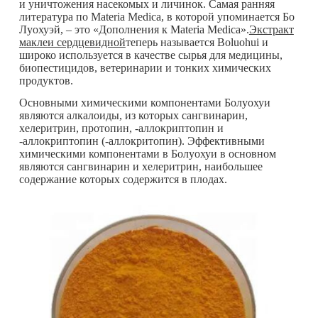
и уничтожения насекомых и личинок. Самая ранняя
литература по Materia Medica, в которой упоминается Бо
Луохуэй, – это «Дополнения к Materia Medica».
Экстракт
маклеи сердцевидной
теперь называется Boluohui и
широко используется в качестве сырья для медицины,
биопестицидов, ветеринарии и тонких химических
продуктов.
Основными химическими компонентами Болуохуи
являются алкалоиды, из которых сангвинарин,
хелеритрин, протопин, -аллокриптопин и
-аллокриптопин (-аллокритопин). Эффективными
химическими компонентами в Болуохуи в основном
являются сангвинарин и хелеритрин, наибольшее
содержание которых содержится в плодах.