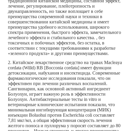
традиционной китайской медицины, составной эффект,
лечение, регулирование, плейотропность и
двунаправленность, но также воплощает в себе
преимущества современной науки и техники в
совершенствовании китайской медицины и имеет
преимущества удобного использования, широкого
спектра применения, быстрого эффекта, замечательного
лечебного эффекта и стабильного качества. , без
токсичных и побочных эффектов, без остатка, в
соответствии с текущими требованиями к разработке
«зеленого продукта» и другими преимуществами.
2. Китайское лекарственное средство на травах Macleaya
cordata (Willd) RB [Bocconia cordata] имеет функции
детоксикации, набухания и инсектицида. Современные
фармакологические исследования показали, что он
эффективен при лечении различных воспалений.
Сангвинарин, как основной активный ингредиент
Болуохуи, играет важную роль в эффективности
Болуохуи. Антибактериальные тесты in vitro и
ветеринарные клинические испытания показали, что
минимальная ингибирующая концентрация (МИК)
инъекции Boluohui против Escherichia coli составляет
7,81 мкг/мл, а общая эффективная скорость лечения
желтого поноса и пуллорума у ​​поросят составляет до 80
процентов. , Низкая стоимость и другие преимущества.