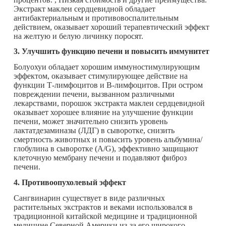
Экстракт маклеи сердцевидной обладает
антибактериальным и противовоспалительным
действием, оказывает хороший терапевтический эффект
на желтую и белую личинку поросят.
3. Улучшить функцию печени и повысить иммунитет
Болуохуи обладает хорошим иммуностимулирующим
эффектом, оказывает стимулирующее действие на
функции Т-лимфоцитов и В-лимфоцитов. При остром
повреждении печени, вызванном различными
лекарствами, порошок экстракта маклеи сердцевидной
оказывает хорошее влияние на улучшение функции
печени, может значительно снизить уровень
лактатдезаминазы (ЛДГ) в сыворотке, снизить
смертность животных и повысить уровень альбумина/
глобулина в сыворотке (A/G), эффективно защищают
клеточную мембрану печени и подавляют фиброз
печени.
4. Противоопухолевый эффект
Сангвинарин существует в виде различных
растительных экстрактов и веками использовался в
традиционной китайской медицине и традиционной
медицине Северной Америки из-за его широкого