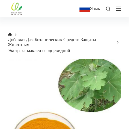
П
Язык
е
р
е
й
т
и
Добавки Для Ботанических Средств Защиты
к
Животных
с
Экстракт маклеи сердцевидной
у
т
и