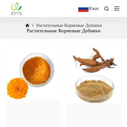
П
Язык
е
р
е
Растительные Кормовые Добавки
й
Растительные Кормовые Добавки
т
и
к
с
у
т
и