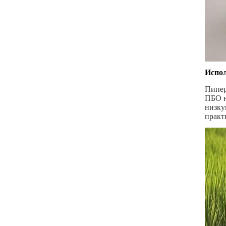
Испол
Пипер
ПБО н
низку
практ