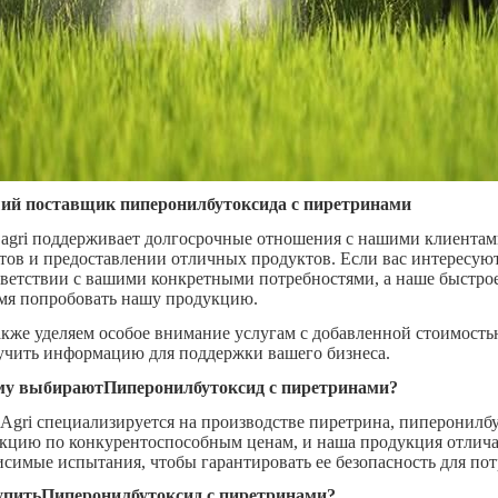
й поставщик пиперонилбутоксида с пиретринами
 agri поддерживает долгосрочные отношения с нашими клиентам
тов и предоставлении отличных продуктов. Если вас интересую
тветствии с вашими конкретными потребностями, а наше быстрое
мя попробовать нашу продукцию.
кже уделяем особое внимание услугам с добавленной стоимост
учить информацию для поддержки вашего бизнеса.
му выбирают
Пиперонилбутоксид с пиретринами
?
 Agri специализируется на производстве пиретрина, пиперонилбу
кцию по конкурентоспособным ценам, и наша продукция отлича
исимые испытания, чтобы гарантировать ее безопасность для пот
упить
Пиперонилбутоксид с пиретринами
?