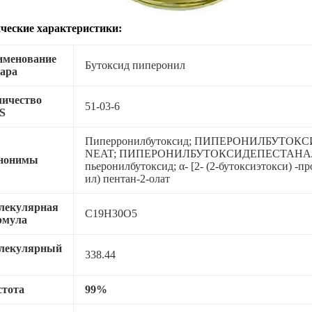
ческие характеристики:
именование
Бутоксид пиперонил
ара
личество
51-03-6
S
Пиперронилбутоксид; ПИПЕРОНИЛБУТОКСИ
NEAT; ПИПЕРОНИЛБУТОКСИДЕПЕСТАНАЛ; Пи
нонимы
пьеронилбутоксид; α- [2- (2-бутоксиэтокси) -пр
ил) пентан-2-олат
лекулярная
C19H30O5
рмула
лекулярный
338.44
стота
99%