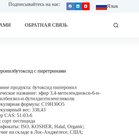
Подписывайтесь на нас:
Язык
НАМИ
ОБРАТНАЯ СВЯЗЬ
ронилбутоксид с пиретринами
ание продукта: бутоксид пиперонил
ческое название: эфир 3,4-метилендиокси-6-н-
илбензил-н-бутилдиэтиленгликоля.
кулярная формула: C19H30O5
кулярный вес: 338,43
р CAS: 51-03-6
: сорт пестицида
ификаты: ISO, KOSHER, Halal, Organic;
чие на складе в Лос-Анджелесе, США;