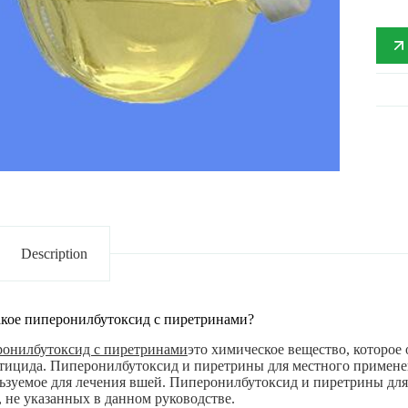
Description
акое пиперонилбутоксид с пиретринами?
онилбутоксид с пиретринами
это химическое вещество, которое
тицида. Пиперонилбутоксид и пиретрины для местного применен
ьзуемое для лечения вшей. Пиперонилбутоксид и пиретрины для
, не указанных в данном руководстве.