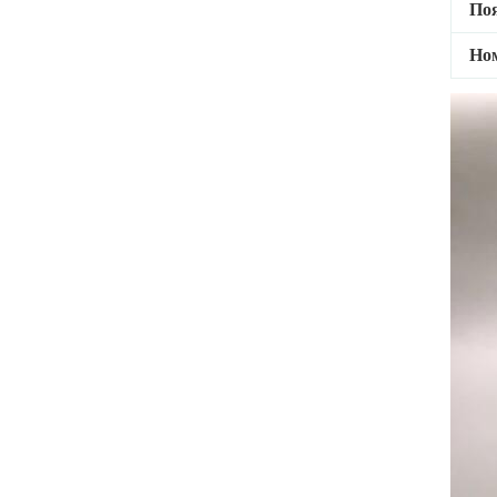
По
Но