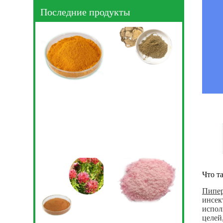
Последние продукты
Что т
Пипер
инсек
испол
целей