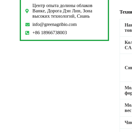
Центр опыта долины облаков
Ванке, Дорога Дэн Лин, Зона
Техни
высоких технологий, Сиань
info@greenagribio.com
На
тов
+86 18966738003
Ко
CA
Си
Мо
фо
Мо
вес
Чи