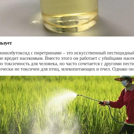
ьзует
онилбутоксид с пиретринами – это искусственный пестицидный
е вредит насекомым. Вместо этого он работает с убийцами нас
ю токсичность для человека, но часто сочетается с другими пе
ически не токсичен для птиц, млекопитающих и пчел. Однако он