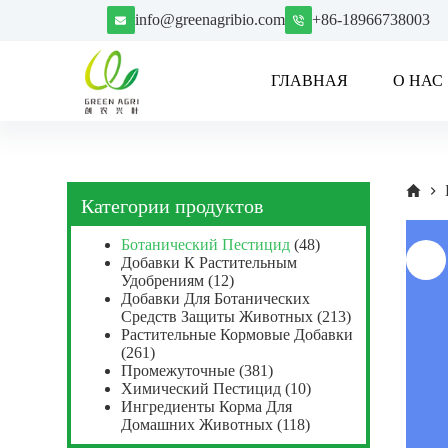
П
info@greenagribio.com
+86-18966738003
е
р
е
ГЛАВНАЯ
О НАС
й
т
и
к
с
у
т
Категории продуктов
и
Ботанический Пестицид
(48)
Добавки К Растительным
Удобрениям
(12)
Добавки Для Ботанических
Средств Защиты Животных
(213)
Растительные Кормовые Добавки
(261)
Промежуточные
(381)
Химический Пестицид
(10)
Ингредиенты Корма Для
Домашних Животных
(118)