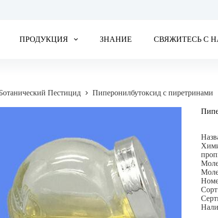
ПРОДУКЦИЯ
ЗНАНИЕ
СВЯЖИТЕСЬ С 
Ботанический Пестицид
Пиперонилбутоксид с пиретринами
Пипе
Назв
Хими
проп
Моле
Моле
Номе
Сорт
Серт
Нали