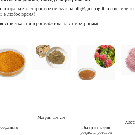
о отправьте электронное письмо на
info@greenagribio.com
, или о
ь в любое время!
ая этикетка : пиперонилбутоксид с пиретринами
Матрин 1% 2%
Хлор
бофлавин
Экстракт корня
родиолы розовой