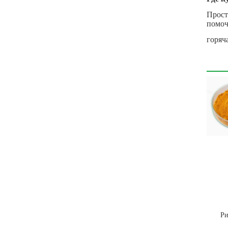
Прост
помоч
горяч
Ри