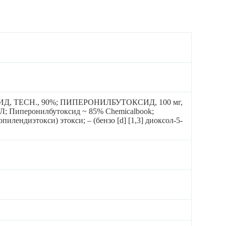
Д, TECH., 90%; ПИПЕРОНИЛБУТОКСИД, 100 мг,
перонилбутоксид ~ 85% Chemicalbook;
опилендиэтокси) этокси; – (бензо [d] [1,3] диоксол-5-