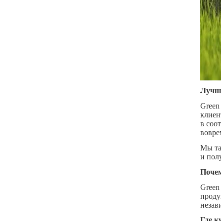
Лучши
Green
клиен
в соо
вовре
Мы та
и пол
Поче
Green
проду
незав
Где к