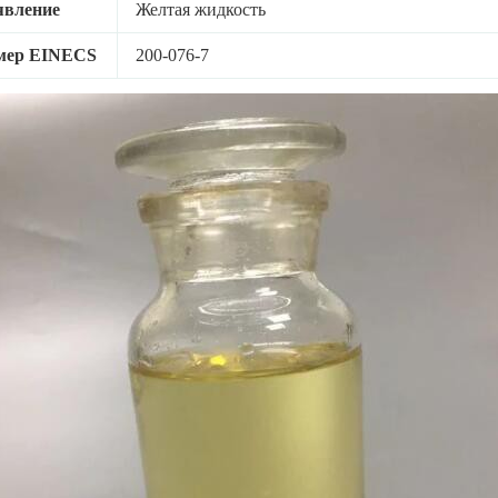
явление
Желтая жидкость
мер EINECS
200-076-7